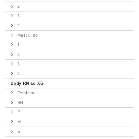
2
3
4
Masculino
1
2
3
4
Body RN ao XG
Feminino
RN
P
M
G