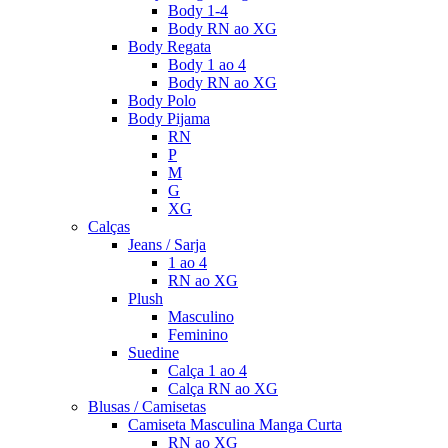
Body 1-4
Body RN ao XG
Body Regata
Body 1 ao 4
Body RN ao XG
Body Polo
Body Pijama
RN
P
M
G
XG
Calças
Jeans / Sarja
1 ao 4
RN ao XG
Plush
Masculino
Feminino
Suedine
Calça 1 ao 4
Calça RN ao XG
Blusas / Camisetas
Camiseta Masculina Manga Curta
RN ao XG