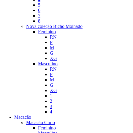
5
6
7
8
Nova coleção Bicho Molhado
Feminino
RN
P
M
G
XG
Masculino
RN
P
M
G
XG
1
2
3
4
Macacão
Macacão Curto
Feminino