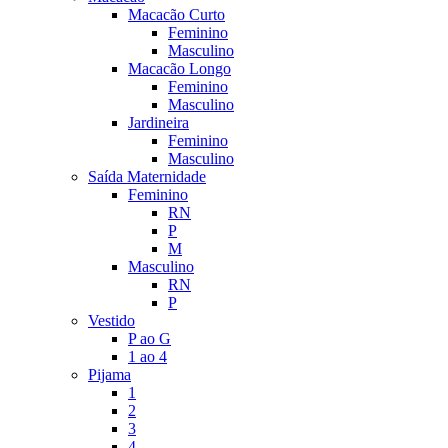
Macacão Curto
Feminino
Masculino
Macacão Longo
Feminino
Masculino
Jardineira
Feminino
Masculino
Saída Maternidade
Feminino
RN
P
M
Masculino
RN
P
Vestido
P ao G
1 ao 4
Pijama
1
2
3
4