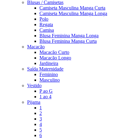
Blusas / Camisetas
Camiseta Masculina Manga Curta
Camiseta Masculina Manga Longa
Polo
Regata
Camisa
Blusa Feminina Manga Longa
Blusa Feminina Manga Curta
Macacão
Macacão Curto
Macacão Longo
Jardineira
Saída Maternidade
Feminino
Masculino
Vestido
P ao G
1 ao 4
Pijama
1
2
3
4
5
6