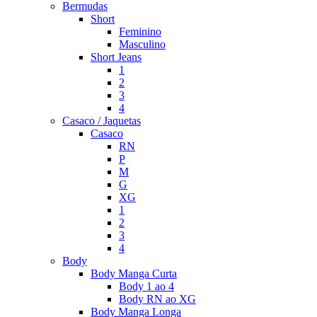
Bermudas
Short
Feminino
Masculino
Short Jeans
1
2
3
4
Casaco / Jaquetas
Casaco
RN
P
M
G
XG
1
2
3
4
Body
Body Manga Curta
Body 1 ao 4
Body RN ao XG
Body Manga Longa