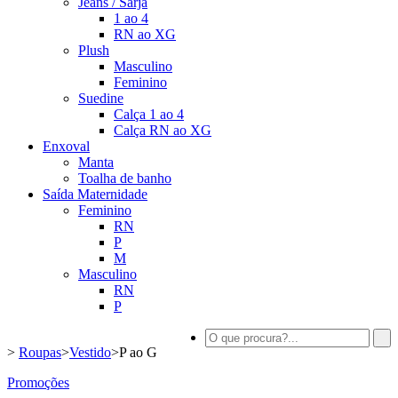
Jeans / Sarja
1 ao 4
RN ao XG
Plush
Masculino
Feminino
Suedine
Calça 1 ao 4
Calça RN ao XG
Enxoval
Manta
Toalha de banho
Saída Maternidade
Feminino
RN
P
M
Masculino
RN
P
>
Roupas
>
Vestido
>
P ao G
Promoções