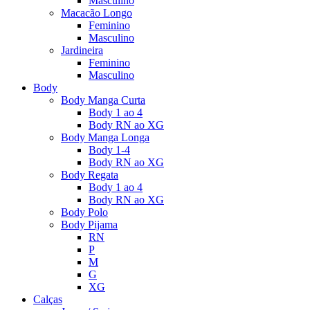
Masculino
Macacão Longo
Feminino
Masculino
Jardineira
Feminino
Masculino
Body
Body Manga Curta
Body 1 ao 4
Body RN ao XG
Body Manga Longa
Body 1-4
Body RN ao XG
Body Regata
Body 1 ao 4
Body RN ao XG
Body Polo
Body Pijama
RN
P
M
G
XG
Calças