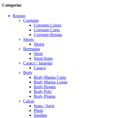
Categorias
Roupas
Conjunto
Conjunto Longo
Conjunto Curto
Conjunto Regata
Shorts
Shorts
Bermudas
Short
Short Jeans
Casaco / Jaquetas
Casaco
Body
Body Manga Curta
Body Manga Longa
Body Regata
Body Polo
Body Pijama
Calças
Jeans / Sarja
Plush
Suedine