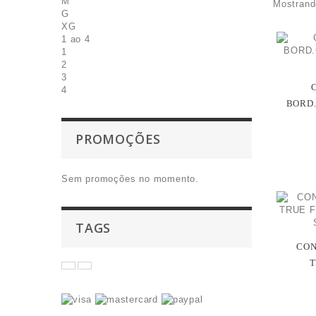
M
Mostrand
G
XG
1 ao 4
1
2
3
4
BORD.
PROMOÇÕES
Sem promoções no momento.
TAGS
CON
T