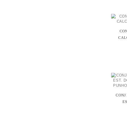
CON
CAL
CONJ
ES