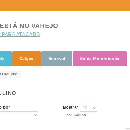
ESTÁ NO VAREJO
 PARA ATACADO
dy
Calças
Enxoval
Saída Maternidade
Masculino
ULINO
o por
Mostrar
por página