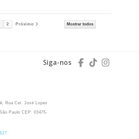
1
2
Próximo
Mostrar todos
Siga-nos
ê, Rua Cel. José Lopes
a São Paulo CEP: 03475-
6627