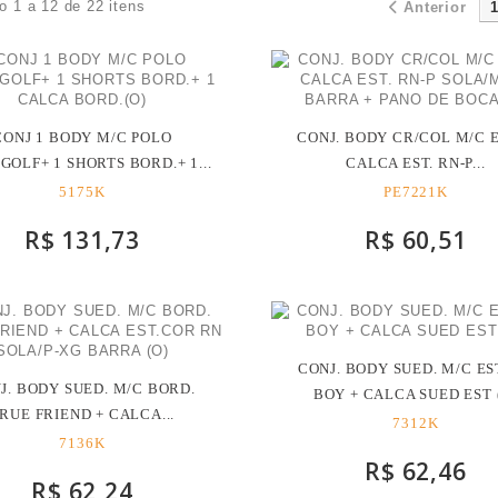
o 1 a 12 de 22 itens
Anterior
CONJ 1 BODY M/C POLO
CONJ. BODY CR/COL M/C E
GOLF+ 1 SHORTS BORD.+ 1...
CALCA EST. RN-P...
5175K
PE7221K
R$ 131,73
R$ 60,51
CONJ. BODY SUED. M/C ES
J. BODY SUED. M/C BORD.
BOY + CALCA SUED EST 
RUE FRIEND + CALCA...
7312K
7136K
R$ 62,46
R$ 62,24