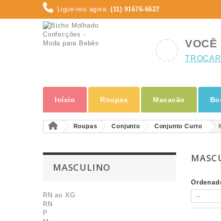
Ligue-nos agora:
(11) 91676-6627
VOCÊ 
TROCAR
Início
Roupas
Macacão
Bo
Roupas
Conjunto
Conjunto Curto
MASC
MASCULINO
Ordenad
RN ao XG
RN
P