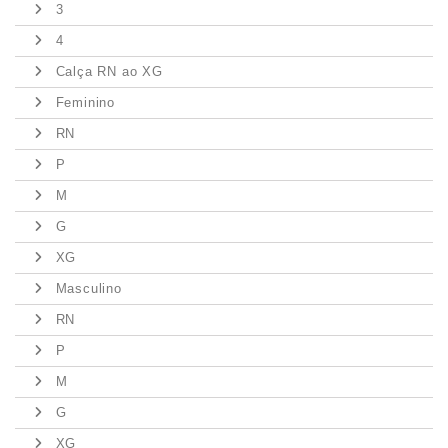
3
4
Calça RN ao XG
Feminino
RN
P
M
G
XG
Masculino
RN
P
M
G
XG