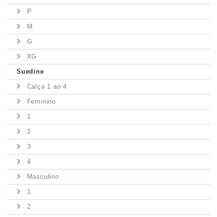
P
M
G
XG
Suedine
Calça 1 ao 4
Feminino
1
2
3
4
Masculino
1
2