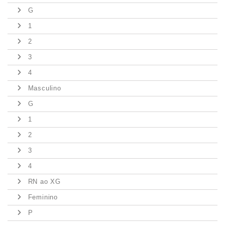
G
1
2
3
4
Masculino
G
1
2
3
4
RN ao XG
Feminino
P