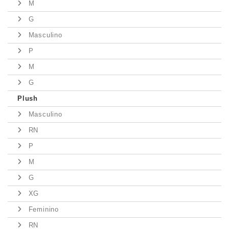
M
G
Masculino
P
M
G
Plush
Masculino
RN
P
M
G
XG
Feminino
RN