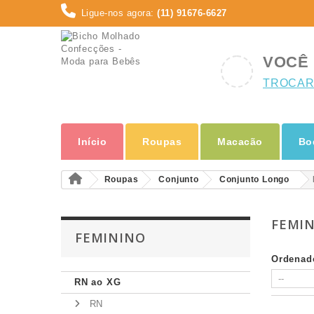
Ligue-nos agora:
(11) 91676-6627
VOCÊ 
TROCAR
Início
Roupas
Macacão
Bo
Roupas
Conjunto
Conjunto Longo
FEMI
FEMININO
Ordenad
RN ao XG
RN