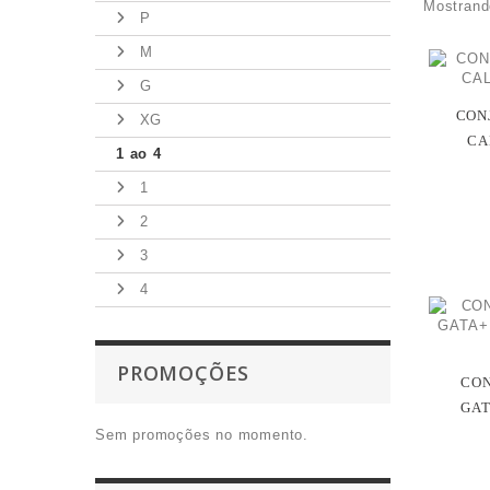
Mostrand
P
M
G
CONJ
XG
CA
1 ao 4
1
2
3
4
PROMOÇÕES
CON
GAT
Sem promoções no momento.