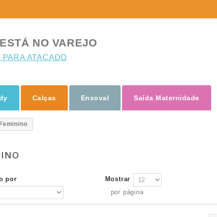
ESTÁ NO VAREJO
 PARA ATACADO
dy
Calças
Enxoval
Saída Maternidade
Feminino
NINO
o por
Mostrar
por página