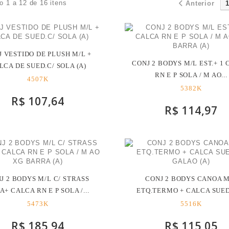
o 1 a 12 de 16 itens
Anterior
 VESTIDO DE PLUSH M/L +
CONJ 2 BODYS M/L EST.+ 1
LCA DE SUED.C/ SOLA (A)
RN E P SOLA / M AO...
4507K
5382K
R$ 107,64
R$ 114,97
J 2 BODYS M/L C/ STRASS
CONJ 2 BODYS CANOA M
A+ CALCA RN E P SOLA /...
ETQ.TERMO + CALCA SUED.
5473K
5516K
R$ 185,94
R$ 115,05