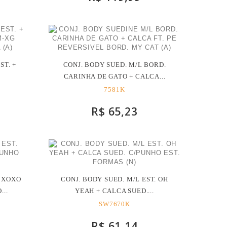
ST. +
CONJ. BODY SUED. M/L BORD.
CARINHA DE GATO + CALCA...
7581K
R$ 65,23
. XOXO
CONJ. BODY SUED. M/L EST. OH
...
YEAH + CALCA SUED....
SW7670K
R$ 61,14